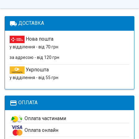
local_shipping
ДОСТАВКА
Нова пошта
у відділення - від 70 грн
за адресою - від 120 грн
Укрпошта
у відділення - від 55 грн
payment
ОПЛАТА
Оплата частинами
Оплата онлайн