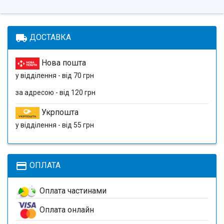
local_shipping
ДОСТАВКА
Нова пошта
у відділення - від 70 грн
за адресою - від 120 грн
Укрпошта
у відділення - від 55 грн
payment
ОПЛАТА
Оплата частинами
Оплата онлайн