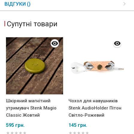
ВІДГУКИ ()
Супутні товари
Шкіряний магнітний
Чохол для навушників
Ш
утримувач Stenk Magio
Stenk AudioHolder Пітон
S
и
Classic Жовтий
Світло-Рожевий
с
595 грн.
145 грн.
8