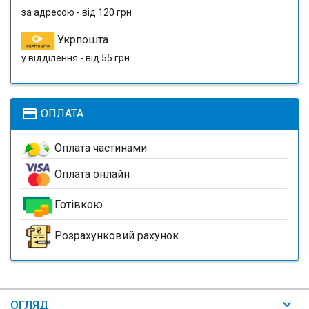
за адресою - від 120 грн
Укрпошта
у відділення - від 55 грн
payment
ОПЛАТА
Оплата частинами
Оплата онлайн
Готівкою
Розрахунковий рахунок
ОГЛЯД