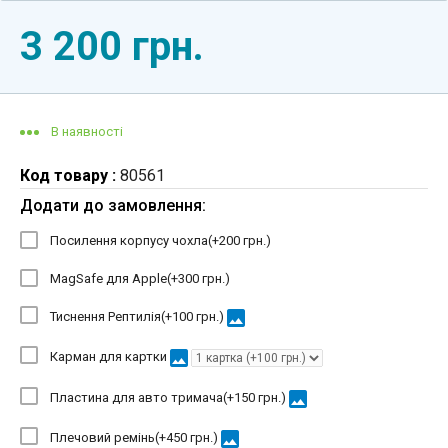
3 200 грн.
В наявності
Код товару :
80561
Додати до замовлення:
Посилення корпусу чохла(+
200 грн.
)
MagSafe для Apple(+
300 грн.
)
image
Тиснення Рептилія(+
100 грн.
)
image
Карман для картки
image
Пластина для авто тримача(+
150 грн.
)
image
Плечовий ремінь(+
450 грн.
)