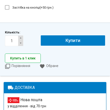
Застібка на кнопці(+
50 грн.
)
Кількість:
Купити
Купить в 1 клик
Порівняння
Обране
local_shipping
ДОСТАВКА
Нова пошта
у відділення - від 70 грн