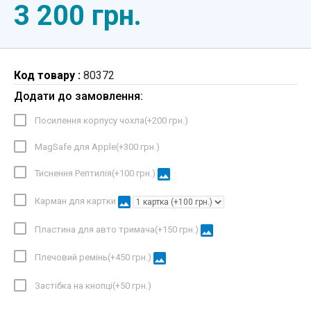
3 200 грн.
Код товару :
80372
Додати до замовлення:
Посилення корпусу чохла(+
200 грн.
)
MagSafe для Apple(+
300 грн.
)
image
Тиснення Рептилія(+
100 грн.
)
image
Карман для картки
image
Пластина для авто тримача(+
150 грн.
)
image
Плечовий ремінь(+
450 грн.
)
Застібка на кнопці(+
50 грн.
)