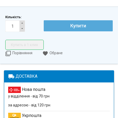
Кількість:
Купити
Купить в 1 клик
Порівняння
Обране
local_shipping
ДОСТАВКА
Нова пошта
у відділення - від 70 грн
за адресою - від 120 грн
Укрпошта