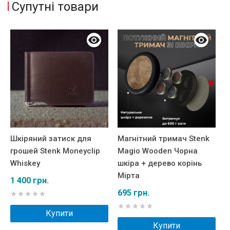
Супутні товари
Шкіряний затиск для
Магнітний тримач Stenk
Ш
грошей Stenk Moneyclip
Magio Wooden Чорна
E
Whiskey
шкіра + дерево корінь
1
Мірта
1 400 грн.
695 грн.
Купити
Купити