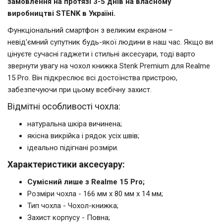
замовлення на протязі 3-5 днів на власному
виробництві STENK в Україні.
Функціональний смартфон з великим екраном –
невід'ємний супутник будь-якої людини в наш час. Якщо ви
цінуєте сучасні гаджети і стильні аксесуари, тоді варто
звернути увагу на чохол книжка Stenk Premium для Realme
15 Pro. Він підкреслює всі достоїнства пристрою,
забезпечуючи при цьому всебічну захист.
Відмітні особливості чохла:
натуральна шкіра вичинена;
якісна викрійка і рядок усіх швів;
ідеально підігнані розміри.
Характеристики аксесуару:
Сумісний лише з Realme 15 Pro;
Розміри чохла - 166 мм x 80 мм x 14 мм;
Тип чохла - Чохол-книжка;
Захист корпусу - Повна;