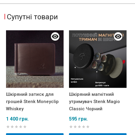
Супутні товари
Шкіряний затиск для
Шкіряний магнітний
М
грошей Stenk Moneyclip
утримувач Stenk Magio
M
Whiskey
Classic Чорний
ш
А
1 400 грн.
595 грн.
6