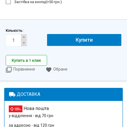
Застібка на кнопці(+
50 грн.
)
Кількість:
Купити
Купить в 1 клик
Порівняння
Обране
local_shipping
ДОСТАВКА
Нова пошта
у відділення - від 70 грн
за адресою - від 120 грн