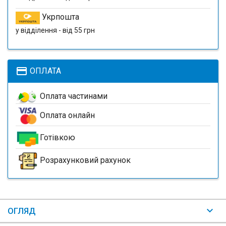
Укрпошта
у відділення - від 55 грн
payment
ОПЛАТА
Оплата частинами
Оплата онлайн
Готівкою
Розрахунковий рахунок
ОГЛЯД