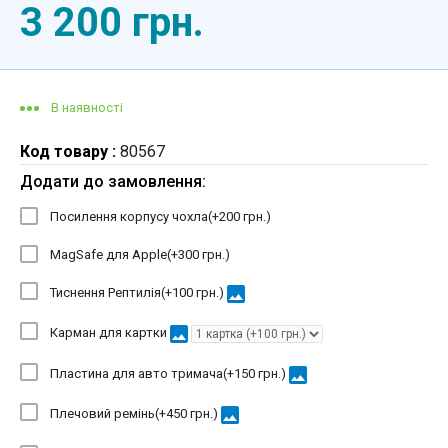
3 200 грн.
В наявності
Код товару :
80567
Додати до замовлення:
Посилення корпусу чохла(+
200 грн.
)
MagSafe для Apple(+
300 грн.
)
image
Тиснення Рептилія(+
100 грн.
)
image
Карман для картки
image
Пластина для авто тримача(+
150 грн.
)
image
Плечовий ремінь(+
450 грн.
)