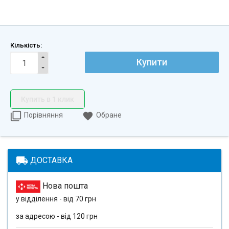
Кількість:
Купити
Купить в 1 клик
Порівняння
Обране
local_shipping
ДОСТАВКА
Нова пошта
у відділення - від 70 грн
за адресою - від 120 грн