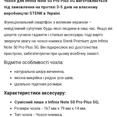
Чохол для Infinix Note 50 Pro Plus 5G виготовляється
під замовлення на протязі 3-5 днів на власному
виробництві STENK в Україні.
Функціональний смартфон з великим екраном –
невід'ємний супутник будь-якої людини в наш час. Якщо ви
цінуєте сучасні гаджети і стильні аксесуари, тоді варто
звернути увагу на чохол книжка Stenk Premium для Infinix
Note 50 Pro Plus 5G. Він підкреслює всі достоїнства
пристрою, забезпечуючи при цьому всебічну захист.
Відмітні особливості чохла:
натуральна шкіра вичинена;
якісна викрійка і рядок усіх швів;
ідеально підігнані розміри.
Характеристики аксесуару:
Сумісний лише з Infinix Note 50 Pro Plus 5G;
Розміри чохла - 167 мм x 79 мм x 14 мм;
Тип чохла - Чохол-книжка;