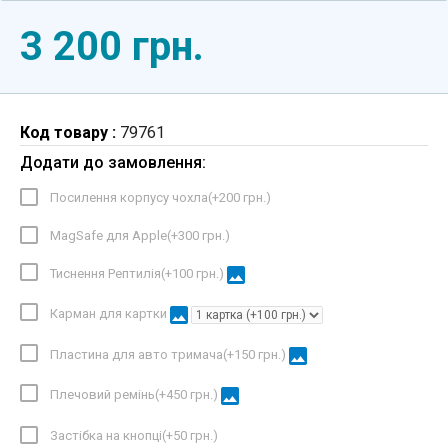
3 200 грн.
Код товару :
79761
Додати до замовлення:
Посилення корпусу чохла(+
200 грн.
)
MagSafe для Apple(+
300 грн.
)
image
Тиснення Рептилія(+
100 грн.
)
image
Карман для картки
image
Пластина для авто тримача(+
150 грн.
)
image
Плечовий ремінь(+
450 грн.
)
Застібка на кнопці(+
50 грн.
)