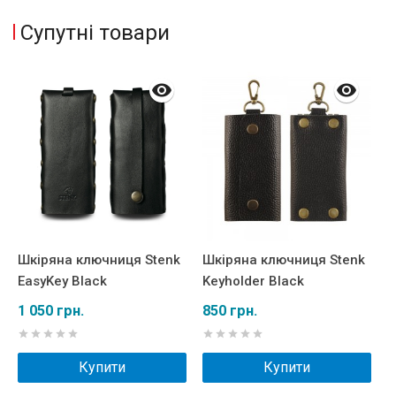
Супутні товари
Шкіряна ключниця Stenk
Шкіряна ключниця Stenk
М
EasyKey Black
Keyholder Black
M
д
1 050 грн.
850 грн.
6
Купити
Купити