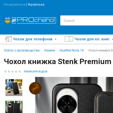
Не українська
|
Українська
Чохли для телефонів
Чохли для ел. книг
Сняты с производства
Huawei
HuaWei Nova 14
Чохол книжка S
Чохол книжка Stenk Premium
Написати відгук