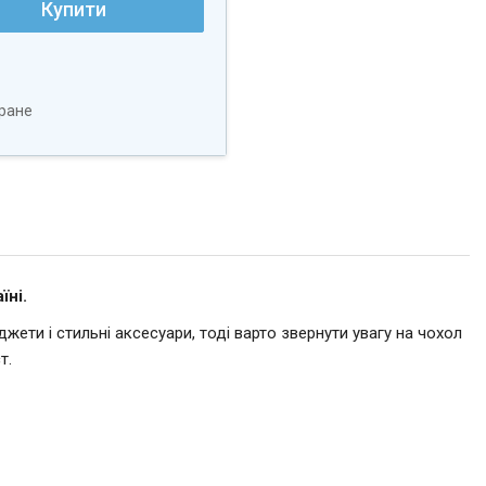
Купити
ране
їні.
ети і стильні аксесуари, тоді варто звернути увагу на чохол
т.