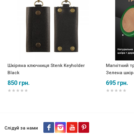
Шкіряна ключниця Stenk Keyholder
Магнітний т
Black
Зелена шкір
850 грн.
695 грн.
Чохол книжка Stenk Premium 
Слідуй за нами