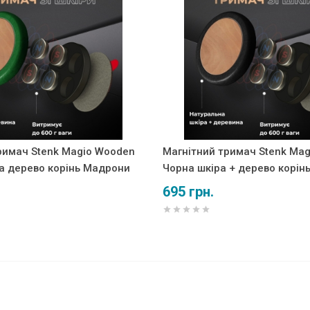
римач Stenk Magio Wooden
Магнітний тримач Stenk Ma
а дерево корінь Мадрони
Чорна шкіра + дерево корін
695 грн.
для HuaWei Nova 14 Чорний