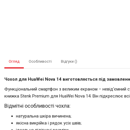
Огляд
Особливості
Відгуки ()
Чохол для HuaWei Nova 14 виготовляється під замовлення
Функціональний смартфон з великим екраном – невід'ємний суп
книжка Stenk Premium для HuaWei Nova 14. Він підкреслює вс
Відмітні особливості чохла:
натуральна шкіра вичинена;
якісна викрійка і рядок усіх швів;
ідеально підігнані розміри.