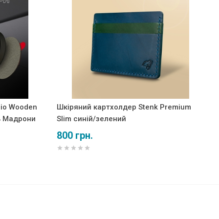
gio Wooden
Шкіряний картхолдер Stenk Premium
ь Мадрони
Slim синій/зелений
800 грн.
3 200 грн.
Купити