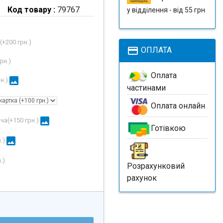
Код товару :
79767
у відділення - від 55 грн
(+
200 грн.
)
payment
ОПЛАТА
рн.
)
Оплата
image
н.
)
частинами
Оплата онлайн
image
ча(+
150 грн.
)
Готівкою
image
.
)
.
)
Розрахунковий
рахунок