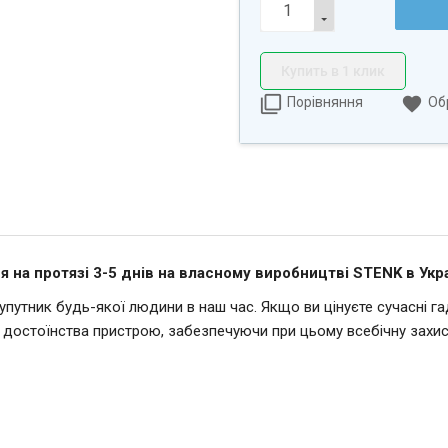
Купить в 1 клик
Порівняння
Об
 на протязі 3-5 днів на власному виробництві STENK в Укра
утник будь-якої людини в наш час. Якщо ви цінуєте сучасні гадж
і достоїнства пристрою, забезпечуючи при цьому всебічну захис