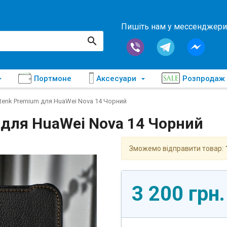
Пишіть нам у мессенджери
Портмоне
Аксесуари
Розпродаж
tenk Premium для HuaWei Nova 14 Чорний
 для HuaWei Nova 14 Чорний
Зможемо відправити товар:
3 200 грн.