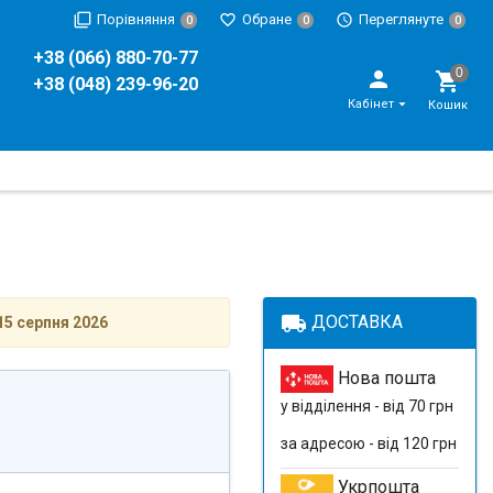
Порівняння
Обране
Переглянуте
0
0
0
+38 (066) 880-70-77
+38 (048) 239-96-20
Кабінет
Кошик
local_shipping
ДОСТАВКА
15 серпня 2026
Нова пошта
у відділення - від 70 грн
за адресою - від 120 грн
Укрпошта