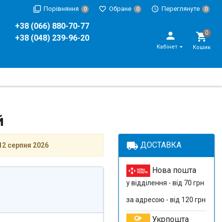
Порівняння
Обране
Переглянуте
0
0
0
+38 (066) 880-70-77
+38 (048) 239-96-20
Кабінет
Кошик
й
local_shipping
ДОСТАВКА
12 серпня 2026
Нова пошта
у відділення - від 70 грн
за адресою - від 120 грн
Укрпошта