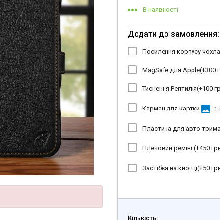
В наявності
Додати до замовлення:
Посилення корпусу чохла
MagSafe для Apple(+
300 г
Тиснення Рептилія(+
100 гр
image
Карман для картки
Пластина для авто трима
Плечовий ремінь(+
450 грн
Застібка на кнопці(+
50 грн
Кількість: