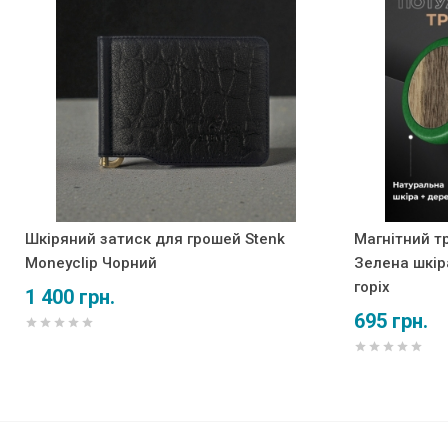
Шкіряний затиск для грошей Stenk
Магнітний т
Moneyclip Чорний
Зелена шкір
горіх
1 400 грн.
695 грн.
Чохол книжка Stenk Premium 