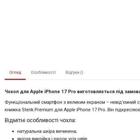
Огляд
Особливості
Відгуки ()
Чохол для Apple iPhone 17 Pro виготовляється під замовл
Функціональний смартфон з великим екраном – невід'ємний суп
книжка Stenk Premium для Apple iPhone 17 Pro. Він підкреслю
Відмітні особливості чохла:
натуральна шкіра вичинена;
якісна викрійка і рядок усіх швів;