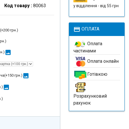
Код товару :
80063
у відділення - від 55 грн
payment
ОПЛАТА
(+
200 грн.
)
рн.
)
Оплата
частинами
image
н.
)
Оплата онлайн
Готівкою
image
ча(+
150 грн.
)
image
.
)
Розрахунковий
.
)
рахунок