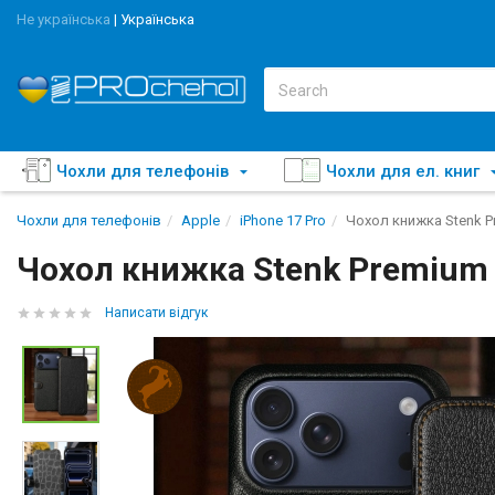
Не українська
|
Українська
Чохли для телефонів
Чохли для ел. книг
Чохли для телефонів
Apple
iPhone 17 Pro
Чохол книжка Stenk P
Чохол книжка Stenk Premium 
Написати відгук