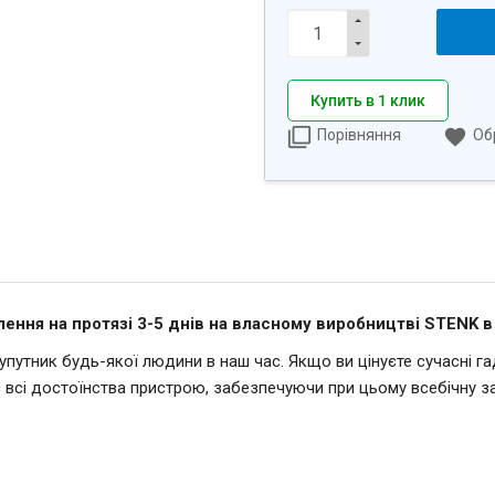
Купить в 1 клик
Порівняння
Об
ення на протязі 3-5 днів на власному виробництві STENK в 
утник будь-якої людини в наш час. Якщо ви цінуєте сучасні гадж
є всі достоїнства пристрою, забезпечуючи при цьому всебічну за