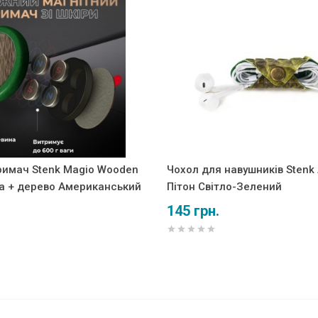
римач Stenk Magio Wooden
Чохол для навушників Stenk
а + дерево Американський
Пітон Світло-Зелений
145 грн.
для Apple iPhone 17 Pro Чорний