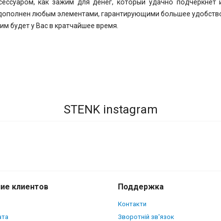
ессуаром, как зажим для денег, который удачно подчеркнет 
 дополнен любым элементами, гарантирующими большее удобство 
м будет у Вас в кратчайшее время.
STENK instagram
ие клиентов
Поддержка
Контакти
ата
Зворотній зв'язок