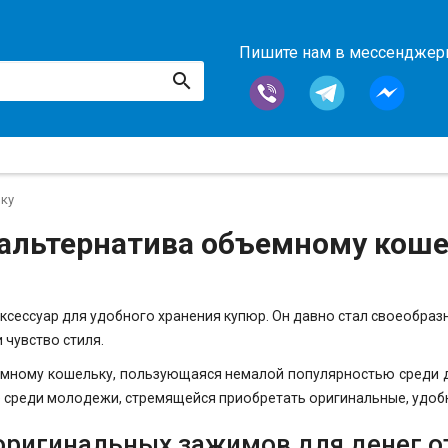
Пишите нам в мессендже
ьку
 альтернатива объемному кош
аксессуар для удобного хранения купюр. Он давно стал своеобр
 чувство стиля.
ъемному кошельку, пользующаяся немалой популярностью среди
 среди молодежи, стремящейся приобретать оригинальные, удобн
ригинальных зажимов для денег о