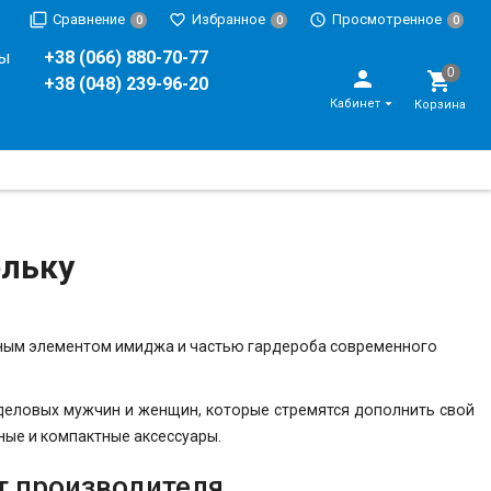
Сравнение
Избранное
Просмотренное
0
0
0
ры
+38 (066) 880-70-77
+38 (048) 239-96-20
Кабинет
Корзина
ельку
азным элементом имиджа и частью гардероба современного
 деловых мужчин и женщин, которые стремятся
дополнить свой
ые и компактные аксессуары.
т производителя