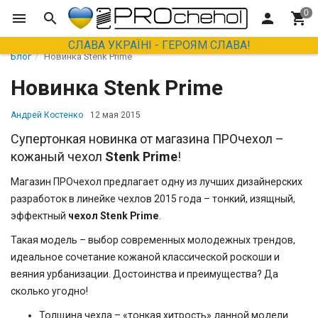
СЛАВА УКРАЇНІ - ГЕРОЯМ СЛАВА!
Блог
Новинка Stenk Prime
Новинка Stenk Prime
Андрей Костенко
12 мая 2015
Супертонкая новинка от магазина ПРОчехол –
кожаный чехол
Stenk Prime
!
Магазин ПРОчехол предлагает одну из лучших дизайнерских
разработок в линейке чехлов 2015 года – тонкий, изящный,
эффектный
чехол Stenk Prime
.
Такая модель – выбор современных молодежных трендов,
идеальное сочетание кожаной классической роскоши и
веяния урбанизации. Достоинства и преимущества? Да
сколько угодно!
Толщина чехла – «тонкая хитрость» данной модели