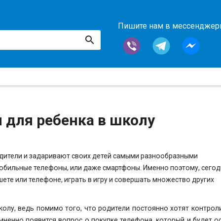
Пишите нам в мессендже
л для ребенка в школу
одители и задаривают своих детей самыми разнообразными
обильные телефоны, или даже смартфоны. Именно поэтому, сегод
те или телефоне, играть в игру и совершать множество других
колу, ведь помимо того, что родители постоянно хотят контрол
омненно появится вопрос о покупке телефона, который и будет 