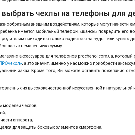
 выбрать чехлы на телефоны для д
знообразным внешним воздействиям, которые могут нанести ему вр
го ребенка имеется мобильный телефон, «шансы» повредить его в
т родителям приходится только надеяться на чудо… или купить дл
обошлась в немаленькую сумму.
магазине аксессуаров для телефонов prochehol.com.ua, который
«ПРОчехол»
, а это значит, именно у нас можно приобрести аксес
уальный заказ. Кроме того, Вы можете оставить пожелания отно
отовленных из высококачественной искусственной и натуральной
» моделей чехлов;
ей;
части аппарата;
щаяся для защиты боковых элементов смартфона.