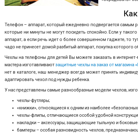
Как
Телефон – аппарат, который ежедневно подвергается самым ра
которые ни минуты не могут посидеть спокойно. Если у тако
аппарат, а если речь идет о более совершенном гаджете, то ту
чадо не принесет домой разбитый аппарат, покупка которого 
Чехлы на телефоны для детей Вы можете заказать в интернет-
мастера изготавливают
защитные чехлы на заказ от магазина 
нет в каталоге, наш менеджер всегда может принять индивид
адаптировать чехол под нужды ребенка.
У нас представлены самые разнообразные модели чехлов, изг
чехлы-футляры;
«книжки», относящиеся к одним из наиболее «безопасных
чехлы-флипы, отличающиеся особой удобной конструкци
накладки – аксессуары, защищающие тыльную и боковые 
бамперы – особая разновидность чехлов, предназначаю