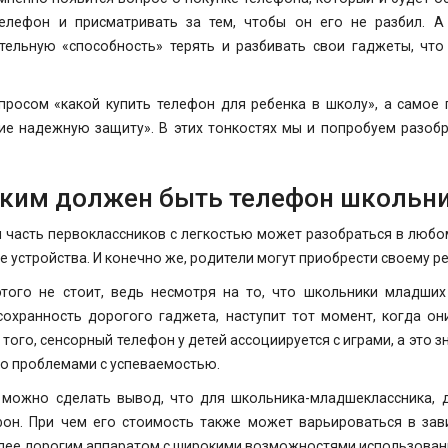
елефон и присматривать за тем, чтобы он его не разбил. А
ельную «способность» терять и разбивать свои гаджеты, что
росом «какой купить телефон для ребенка в школу», а самое 
е надежную защиту». В этих тонкостях мы и попробуем разобр
ким должен быть телефон школьн
 часть первоклассников с легкостью может разобраться в любом
ие устройства. И конечно же, родители могут приобрести своему ре
этого не стоит, ведь несмотря на то, что школьники младши
сохранность дорогого гаджета, наступит тот момент, когда он
 того, сенсорный телефон у детей ассоциируется с играми, а это з
то проблемами с успеваемостью.
 можно сделать вывод, что для школьника-младшеклассника, 
он. При чем его стоимость также может варьироваться в зав
лее дорогим аппаратом с широкими возможностями использован