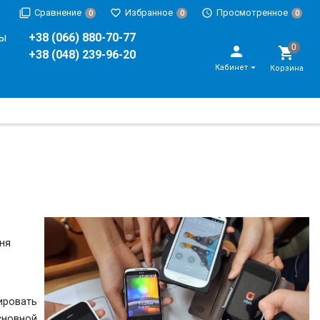
Сравнение
Избранное
Просмотренное
0
0
0
ры
+38 (066) 880-70-77
+38 (048) 239-96-20
Кабинет
Корзина
ня
ировать
основной