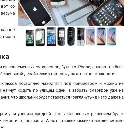
 вот со
 весьма
главное
аться в
ика
 из современных смартфонов, будь то iPhone, аппарат на базе
бенку такой девайс если у них есть для этого возможности.
х классов постоянно находятся под присмотром и можно не
и начнут ходить по улицам одни, а забрать смартфон уже не
начит, что школьник будет стараться «заглянуть» в него даже на
да и для ученика средней школы идеальным решением будет
исимости от возраста. А вот старшеклассника вполне можно
ия.