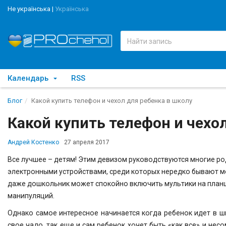
Не українська
|
Українська
Календарь
RSS
Блог
Какой купить телефон и чехол для ребенка в школу
Какой купить телефон и чехо
Андрей Костенко
27 апреля 2017
Все лучшее – детям! Этим девизом руководствуются многие р
электронными устройствами, среди которых нередко бывают м
даже дошкольник может спокойно включить мультики на планше
манипуляций.
Однако самое интересное начинается когда ребенок идет в ш
свое чадо, так еще и сам ребенок хочет быть
«как все» и нес