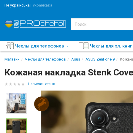
Не українська
|
Українська
Чехлы для телефонов
Чехлы для эл. книг
Магазин
Чехлы для телефонов
Asus
ASUS ZenFone 9
Кожана
Кожаная накладка Stenk Cove
Написать отзыв