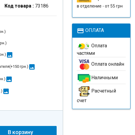
Код товара :
73186
в отделение - от 55 грн
payment
ОПЛАТА
рн.
)
рн.
)
Оплата
частями
image
рн.
)
Оплата онлайн
image
ателя(+
150 грн.
)
Наличными
image
рн.
)
image
Расчетный
.
)
счет
В корзину