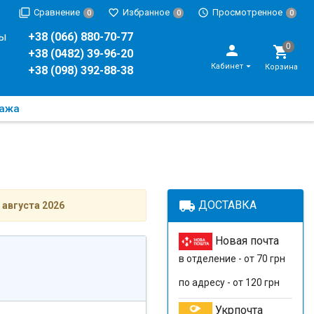
Сравнение
Избранное
Просмотренное
0
0
0
ры
+38 (066) 880-70-77
+38 (0482) 39-96-20
Кабинет
Корзина
+38 (098) 392-88-38
дажа
local_shipping
ДОСТАВКА
 августа 2026
Новая почта
в отделение - от 70 грн
по адресу - от 120 грн
Укрпочта