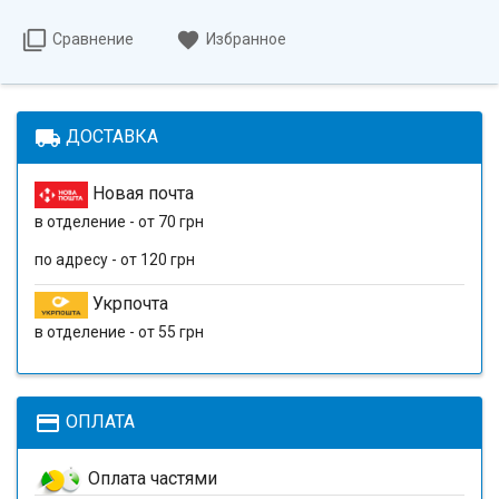
Сравнение
Избранное
local_shipping
ДОСТАВКА
Новая почта
в отделение - от 70 грн
по адресу - от 120 грн
Укрпочта
в отделение - от 55 грн
payment
ОПЛАТА
Оплата частями