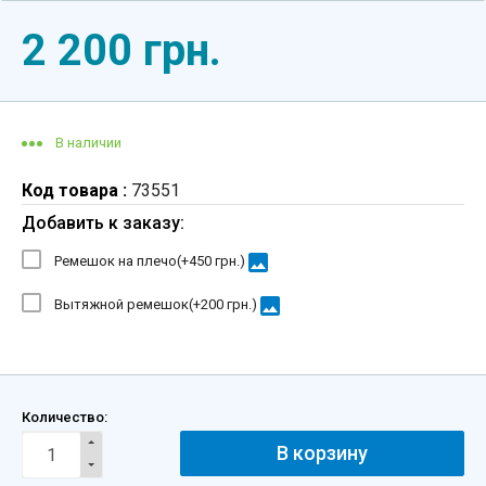
2 200 грн.
В наличии
Код товара :
73551
Добавить к заказу:
image
Ремешок на плечо(+
450 грн.
)
image
Вытяжной ремешок(+
200 грн.
)
Количество:
В корзину