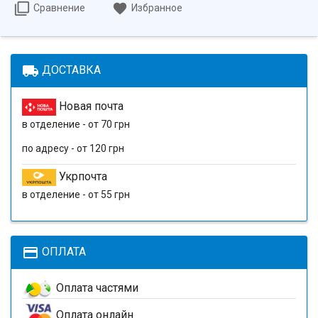
Сравнение
Избранное
local_shipping
ДОСТАВКА
Новая почта
в отделение - от 70 грн
по адресу - от 120 грн
Укрпочта
в отделение - от 55 грн
payment
ОПЛАТА
Оплата частями
Оплата онлайн