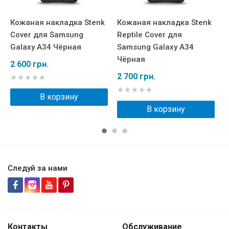
Кожаная накладка Stenk
Кожаная накладка Stenk
К
Cover для Samsung
Reptile Cover для
W
Galaxy A34 Чёрная
Samsung Galaxy A34
S
Чёрная
Ч
2 600 грн.
2 700 грн.
3
В корзину
В корзину
Следуй за нами
Контакты
Обслуживание