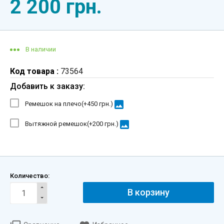
2 200 грн.
В наличии
Код товара :
73564
Добавить к заказу:
image
Ремешок на плечо(+
450 грн.
)
image
Вытяжной ремешок(+
200 грн.
)
Количество:
В корзину