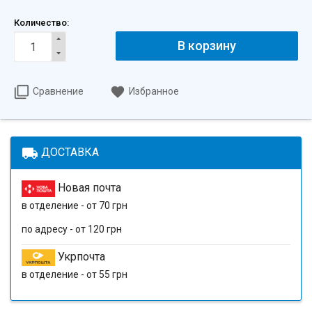
Количество:
В корзину
Сравнение
Избранное
local_shipping
ДОСТАВКА
Новая почта
в отделение - от 70 грн
по адресу - от 120 грн
Укрпочта
в отделение - от 55 грн