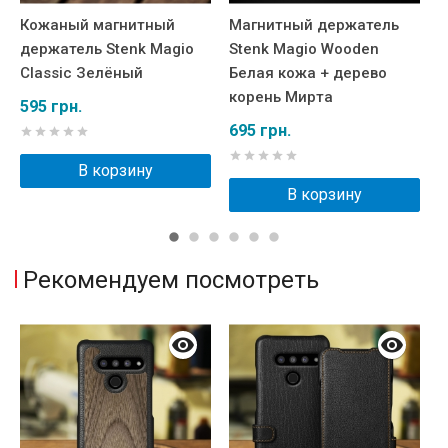
Кожаный магнитный
Магнитный держатель
К
держатель Stenk Magio
Stenk Magio Wooden
д
Classic Зелёный
Белая кожа + дерево
Ч
корень Мирта
595 грн.
1
695 грн.
В корзину
В корзину
Рекомендуем посмотреть