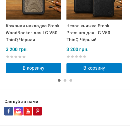
Кожаная накладка Stenk
Чехол книжка Stenk
К
WoodBacker для LG V50
Premium для LG V50
C
ThinQ Чёрная
ThinQ Чёрный
Ч
3 200 грн.
3 200 грн.
2
В корзину
В корзину
Следуй за нами