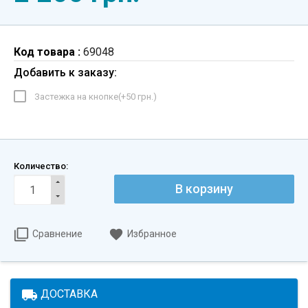
Код товара :
69048
Добавить к заказу:
Застежка на кнопке(+
50 грн.
)
Количество:
В корзину
Сравнение
Избранное
local_shipping
ДОСТАВКА