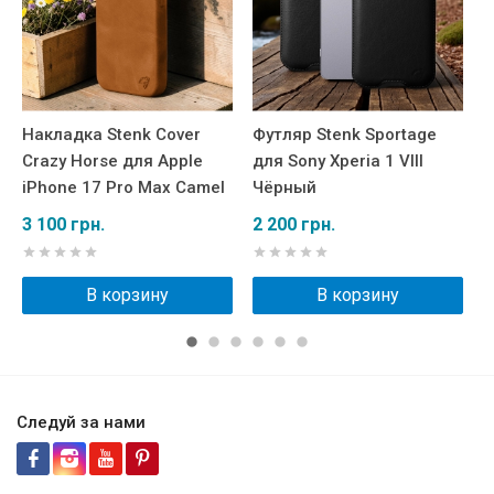
Накладка Stenk Cover
Футляр Stenk Sportage
К
Crazy Horse для Apple
для Sony Xperia 1 VIII
C
iPhone 17 Pro Max Cаmel
Чёрный
V
3 100 грн.
2 200 грн.
2
В корзину
В корзину
Следуй за нами