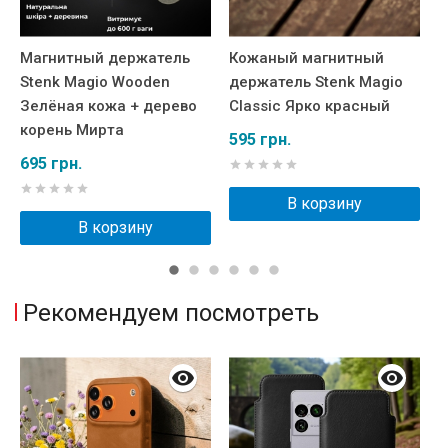
Магнитный держатель
Кожаный магнитный
М
Stenk Magio Wooden
держатель Stenk Magio
S
Зелёная кожа + дерево
Classic Ярко красный
C
корень Мирта
А
595 грн.
695 грн.
6
В корзину
В корзину
Рекомендуем посмотреть