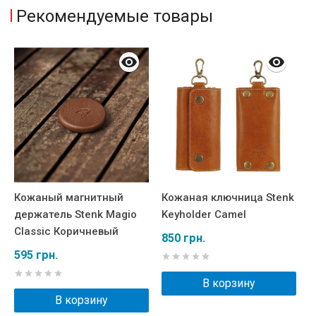
Рекомендуемые товары
Кожаный магнитный
Кожаная ключница Stenk
М
держатель Stenk Magio
Keyholder Camel
S
Classic Коричневый
К
850 грн.
А
595 грн.
6
В корзину
В корзину