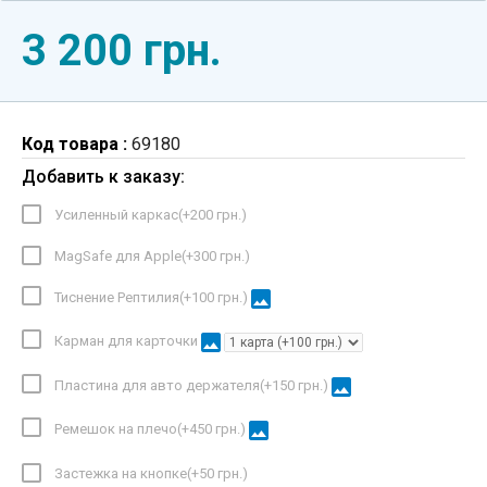
3 200 грн.
Код товара :
69180
Добавить к заказу:
Усиленный каркас(+
200 грн.
)
MagSafe для Apple(+
300 грн.
)
image
Тиснение Рептилия(+
100 грн.
)
image
Карман для карточки
image
Пластина для авто держателя(+
150 грн.
)
image
Ремешок на плечо(+
450 грн.
)
Застежка на кнопке(+
50 грн.
)