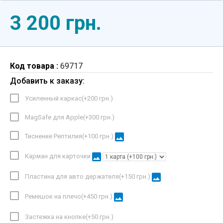
3 200 грн.
Код товара :
69717
Добавить к заказу:
Усиленный каркас(+
200 грн.
)
MagSafe для Apple(+
300 грн.
)
image
Тиснение Рептилия(+
100 грн.
)
image
Карман для карточки
image
Пластина для авто держателя(+
150 грн.
)
image
Ремешок на плечо(+
450 грн.
)
Застежка на кнопке(+
50 грн.
)