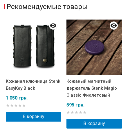
Рекомендуемые товары
Кожаная ключница Stenk
Кожаный магнитный
М
EasyKey Black
держатель Stenk Magio
S
Classic Фиолетовый
К
1 050 грн.
к
595 грн.
6
В корзину
В корзину