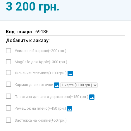
3 200 грн.
Код товара :
69186
Добавить к заказу:
Усиленный каркас(+
200 грн.
)
MagSafe для Apple(+
300 грн.
)
image
Тиснение Рептилия(+
100 грн.
)
image
Карман для карточки
image
Пластина для авто держателя(+
150 грн.
)
image
Ремешок на плечо(+
450 грн.
)
Застежка на кнопке(+
50 грн.
)