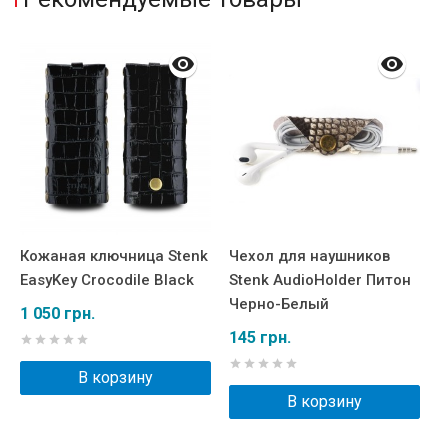
Кожаная ключница Stenk
Чехол для наушников
М
EasyKey Crocodile Black
Stenk AudioHolder Питон
S
Черно-Белый
C
1 050 грн.
А
145 грн.
6
В корзину
В корзину