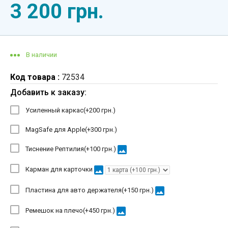
3 200 грн.
В наличии
Код товара :
72534
Добавить к заказу:
Усиленный каркас(+
200 грн.
)
MagSafe для Apple(+
300 грн.
)
image
Тиснение Рептилия(+
100 грн.
)
image
Карман для карточки
image
Пластина для авто держателя(+
150 грн.
)
image
Ремешок на плечо(+
450 грн.
)