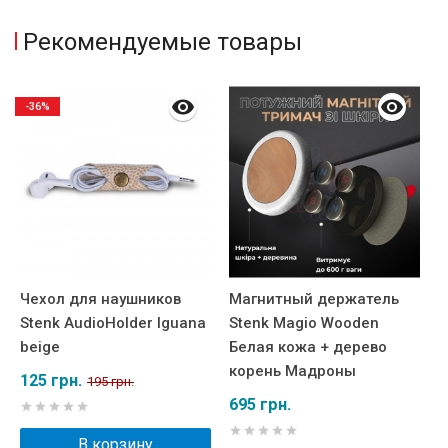
Рекомендуемые товары
-36%
Чехол для наушников
Магнитный держатель
М
Stenk AudioHolder Iguana
Stenk Magio Wooden
S
beige
Белая кожа + дерево
Б
корень Мадроны
к
125 грн.
195 грн.
695 грн.
6
В корзину