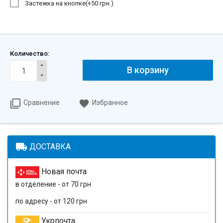
Застежка на кнопке(+
50 грн.
)
Количество:
В корзину
Сравнение
Избранное
local_shipping
ДОСТАВКА
Новая почта
в отделение - от 70 грн
по адресу - от 120 грн
Укрпочта