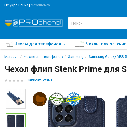
Не українська
|
Українська
Чехлы для телефонов
Чехлы для эл. книг
Магазин
Чехлы для телефонов
Samsung
Samsung Galaxy M33 
Чехол флип Stenk Prime для 
Написать отзыв