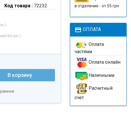
Код товара :
72232
в отделение - от 55 грн
рн.
)
payment
ОПЛАТА
ий(+
65 грн.
)
Оплата
частями
Оплата онлайн
В корзину
Наличными
Расчетный
бранное
счет