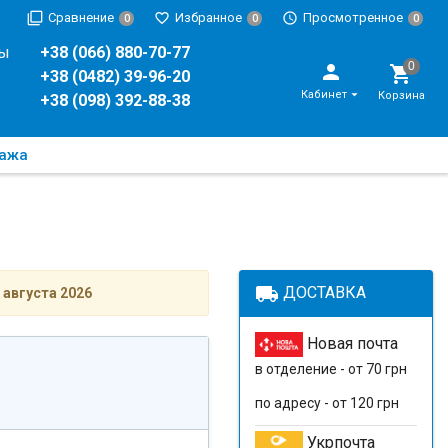
Сравнение
Избранное
Просмотренное
0
0
0
ры
+38 (066) 880-70-77
+38 (0482) 39-96-20
Кабинет
Корзина
+38 (098) 392-88-38
дажа
local_shipping
ДОСТАВКА
 августа 2026
Новая почта
в отделение - от 70 грн
по адресу - от 120 грн
Укрпочта