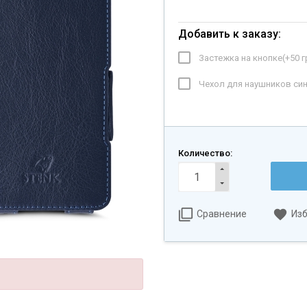
Добавить к заказу:
Застежка на кнопке(+
50 г
Чехол для наушников син
Количество:
Сравнение
Из